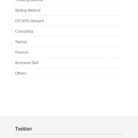
Thinking Method
Writing Method
DESIGN (design)
Consulting
Startup
Finance
Business Skill
Others
Twitter