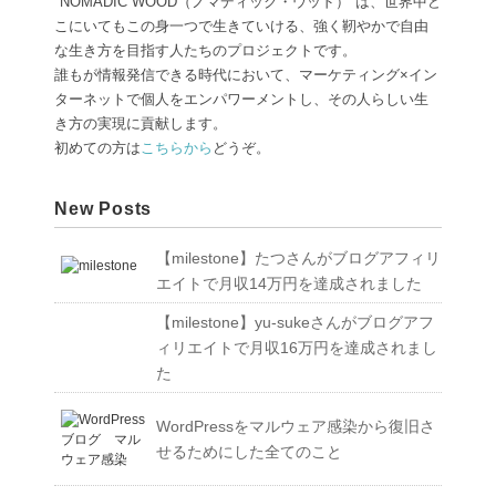
"NOMADIC WOOD（ノマディック・ウッド）"は、世界中ど
こにいてもこの身一つで生きていける、強く靭やかで自由
な生き方を目指す人たちのプロジェクトです。
誰もが情報発信できる時代において、マーケティング×イン
ターネットで個人をエンパワーメントし、その人らしい生
き方の実現に貢献します。
初めての方は
こちらから
どうぞ。
New Posts
【milestone】たつさんがブログアフィリ
エイトで月収14万円を達成されました
【milestone】yu-sukeさんがブログアフ
ィリエイトで月収16万円を達成されまし
た
WordPressをマルウェア感染から復旧さ
せるためにした全てのこと