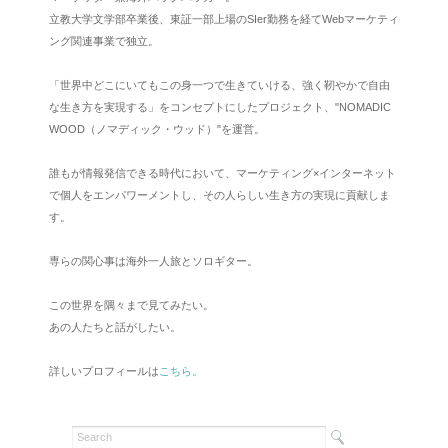
立教大学文学部卒業後、東証一部上場のSIer勤務を経てWebマーケティ
ング関連事業で独立。
「世界中どこにいてもこの身一つで生きていける、強く靭やかで自由
な生き方を実現する」をコンセプトにしたプロジェクト、"NOMADIC
WOOD（ノマディック・ウッド）"を運営。
誰もが情報発信できる時代において、マーケティング×インターネット
で個人をエンパワーメントし、その人らしい生き方の実現に貢献しま
す。
専らの関心事は海外一人旅とソロギター。
この世界を隅々まで見てみたい。
あの人たちと話がしたい。
詳しいプロフィールは
こちら。